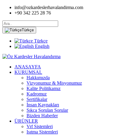
info@ozkardeslerhavalandirma.com
+90 342 225 28 76
Türkçe
Türkçe
English
ANASAYFA
KURUMSAL
Hakkımızda
Vizyonumuz & Misyonumuz
Kalite Politikamız
Kadromuz
Sertifikalar
İnsan Kaynakları
Sıkça Sorulan Sorular
Bizden Haberler
ÜRÜNLER
Vrf Sistemleri
Isıtma Sistemleri